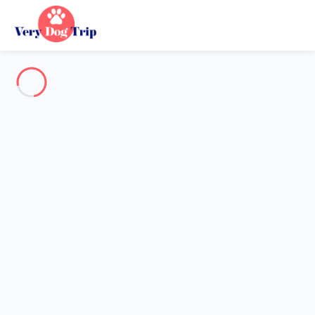
Alle Fotos anzeigen
Übersicht
Beschreibung
Karte
Preise und Verfügbarkeiten
Urlaub mit meinem Hund
Wohnung 1 Zimmer Saint-cyr-sur-mer
Wohnung 1 Zimmer Saint-cyr-
sur-mer
Gastgeber*in:
Sarah
- Mitglied seit 20. Mai 2020