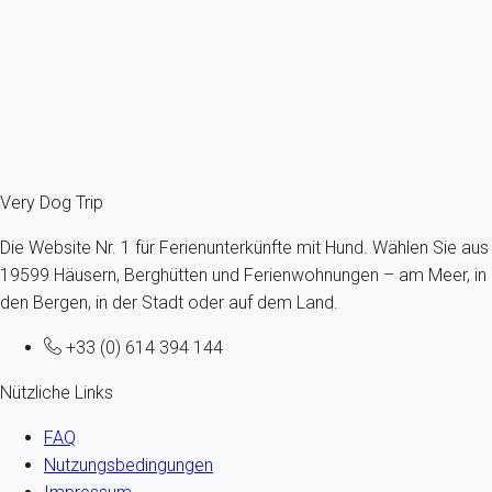
Höchstens ein Hund - Bis 11 kg - Alle Altersgruppen
5 Gäste - 2 Zimmer
Schon ab
76€
/Übernachtung
Ref : 30019
Fermer
Very Dog Trip
Die Website Nr. 1 für Ferienunterkünfte mit Hund. Wählen Sie aus
19599 Häusern, Berghütten und Ferienwohnungen – am Meer, in
den Bergen, in der Stadt oder auf dem Land.
+33 (0) 614 394 144
Nützliche Links
FAQ
Nutzungsbedingungen