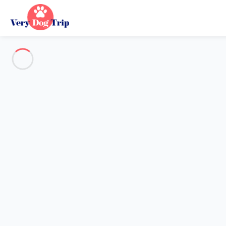
Reiseziel
Reiseziel
Kein Reiseziel entspricht Ihrer Suche.
Beliebte Reiseziele
Unsere Reiseziele
Zurück
Wird geladen…
Auf dieser Ebene ist kein Reiseziel verfügbar.
Auf der Karte ansehen