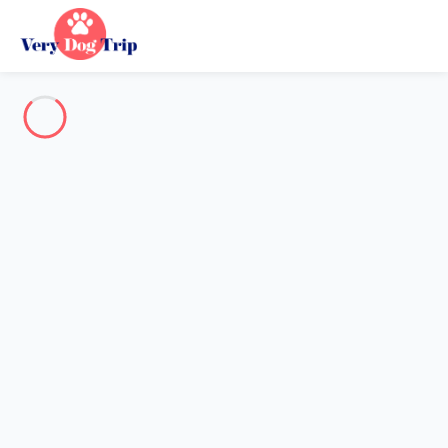
Reiseziel
Reiseziel
Kein Reiseziel entspricht Ihrer Suche.
Beliebte Reiseziele
Unsere Reiseziele
Zurück
Wird geladen…
Auf dieser Ebene ist kein Reiseziel verfügbar.
Auf der Karte ansehen