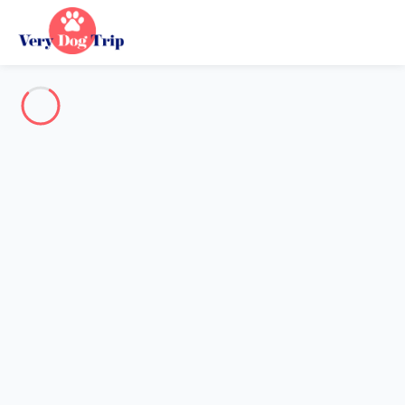
Reiseziel
Reiseziel
Kein Reiseziel entspricht Ihrer Suche.
Beliebte Reiseziele
Unsere Reiseziele
Zurück
Wird geladen…
Auf dieser Ebene ist kein Reiseziel verfügbar.
Auf der Karte ansehen