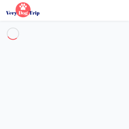
Alle Fotos anzeigen
Übersicht
Beschreibung
Karte
Preise und Verfügbarkeiten
Urlaub mit meinem Hund
Wohnung 1 Zimmer Saint-cyr-sur-mer
Wohnung 1 Zimmer Saint-cyr-
sur-mer
Gastgeber*in:
Sarah
- Mitglied seit 20. Mai 2020