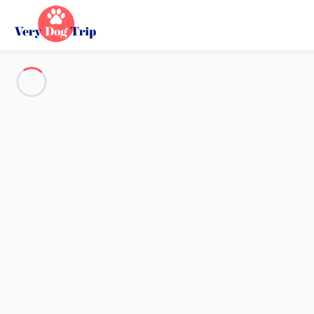
Alle Fotos anzeigen
Übersicht
Beschreibung
Karte
Preise und Verfügbarkeiten
Urlaub mit meinem Hund
Wohnung 1 Zimmer Saint-cyr-sur-mer
Wohnung 1 Zimmer Saint-cyr-
Gastgeber*in:
Sarah
- Mitglied seit 20. Mai 2020
Referenz : 32289
Reisedaten wählen