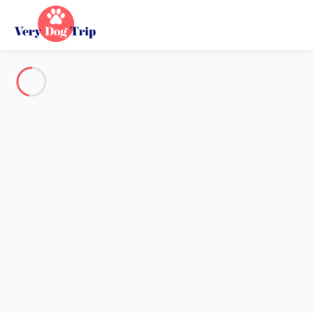
Alle Fotos anzeigen
Übersicht
Beschreibung
Karte
Preise und Verfügbarkeiten
Urlaub mit meinem Hund
Wohnung 3 Zimmer Lisbonne
Wohnung 3 Zimmer Lisbonne
Gastgeber*in:
Sarah
- Mitglied seit 20. Mai 2020
Referenz : 90688
Reisedaten wählen