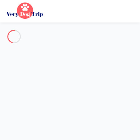
Alle Fotos anzeigen
Übersicht
Beschreibung
Karte
Preise und Verfügbarkeiten
Urlaub mit meinem Hund
Wohnung 6 Zimmer Lisbonne
Wohnung 6 Zimmer Lisbonne
Gastgeber*in:
Sarah
- Mitglied seit 20. Mai 2020
Referenz : 86458
Reisedaten wählen