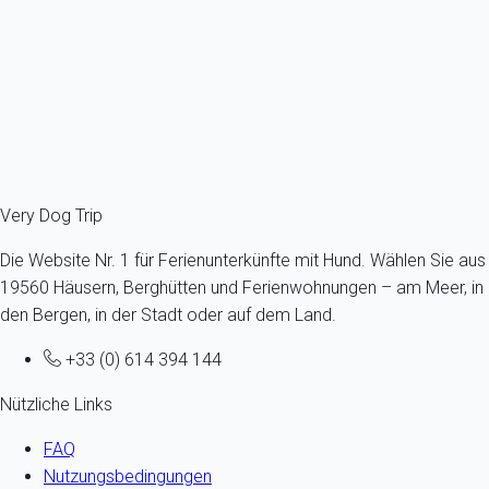
Portugal - Lisbonne
Alle Größen - Alle Altersgruppen
11 Gäste - 4 Zimmer
Schon ab
184€
/Übernachtung
Ref : 86466
Fermer
Very Dog Trip
Die Website Nr. 1 für Ferienunterkünfte mit Hund. Wählen Sie aus
19560 Häusern, Berghütten und Ferienwohnungen – am Meer, in
den Bergen, in der Stadt oder auf dem Land.
+33 (0) 614 394 144
Nützliche Links
FAQ
Nutzungsbedingungen