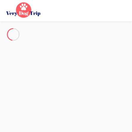
Alle Fotos anzeigen
Übersicht
Beschreibung
Karte
Preise und Verfügbarkeiten
Urlaub mit meinem Hund
Wohnung 5 Zimmer Lisbonne
Wohnung 5 Zimmer Lisbonne
Gastgeber*in:
Sarah
- Mitglied seit 20. Mai 2020
Referenz : 86474
Reisedaten wählen