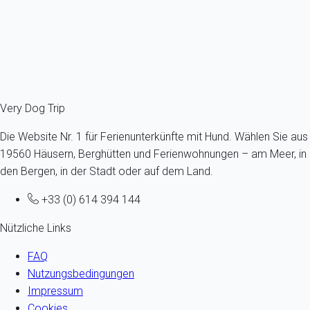
4 Gäste - 1 Zimmer
Schon ab
89€
/Übernachtung
Ref : 89995
Fermer
Very Dog Trip
Die Website Nr. 1 für Ferienunterkünfte mit Hund. Wählen Sie aus
19560 Häusern, Berghütten und Ferienwohnungen – am Meer, in
den Bergen, in der Stadt oder auf dem Land.
+33 (0) 614 394 144
Nützliche Links
FAQ
Nutzungsbedingungen
Impressum
Cookies