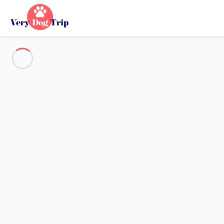
Alle Fotos anzeigen
Übersicht
Beschreibung
Karte
Preise und Verfügbarkeiten
Bewertungen (4)
Urlaub mit meinem Hund
Haus 3 Zimmer Cannes
Haus 3 Zimmer Cannes
Liegt in idyllischer Umgebung, 600 m von 