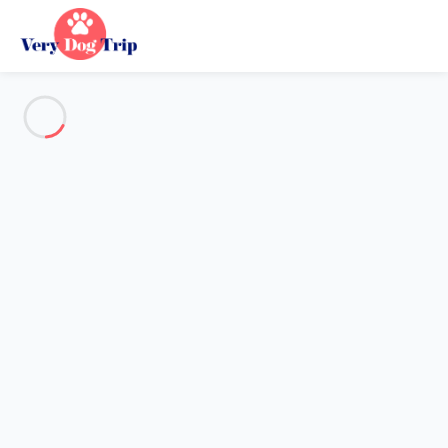
Alle Fotos anzeigen
Übersicht
Beschreibung
Karte
Preise und Verfügbarkeiten
Bewertungen (3)
Urlaub mit meinem Hund
Haus 3 Zimmer Cannes
Haus 3 Zimmer Cannes
Marjolette