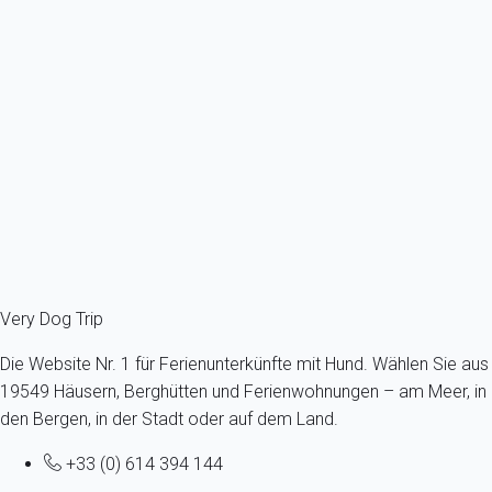
Wohnung 1 Zimmer Saint-raphaël
Frankreich - Côte d'Azur - Var - Esterel - Saint-Raphaël
Höchstens ein Hund -Alle Größen - Alle Altersgruppen
5 Gäste - 1 Zimmer
Schon ab
57€
/Übernachtung
Ref : 47857
Fermer
Very Dog Trip
Die Website Nr. 1 für Ferienunterkünfte mit Hund. Wählen Sie aus
19549 Häusern, Berghütten und Ferienwohnungen – am Meer, in
den Bergen, in der Stadt oder auf dem Land.
+33 (0) 614 394 144