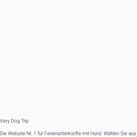
Previous
Next
Waouh
Wohnung 1 Zimmer Saint-gervais-les-bains
Frankreich - Französische Alpen - Haute-Savoie - Saint-Gervais-
les-Bains
Höchstens ein Hund -Alle Größen - Alle Altersgruppen
4 Gäste - 1 Zimmer
Schon ab
45€
/Übernachtung
Ref : 43965
Fermer
Very Dog Trip
Die Website Nr. 1 für Ferienunterkünfte mit Hund. Wählen Sie aus