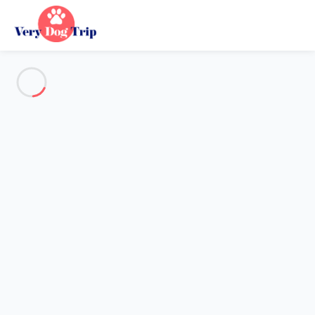
Alle Fotos anzeigen
Übersicht
Beschreibung
Karte
Preise und Verfügbarkeiten
Urlaub mit meinem Hund
Wohnung 1 Zimmer Saint-gervais-les-bains
Wohnung 1 Zimmer Saint-
gervais-les-bains
Gastgeber*in:
Lola
- Mitglied seit 16. Okt 2024