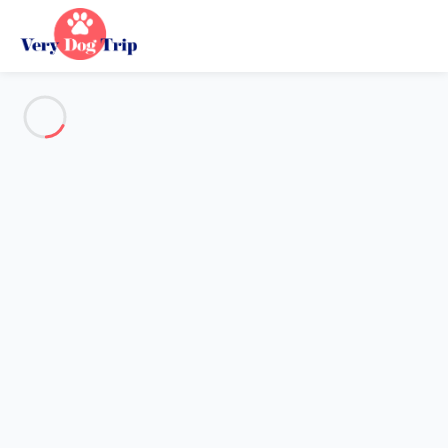
Alle Fotos anzeigen
Übersicht
Beschreibung
Karte
Preise und Verfügbarkeiten
Urlaub mit meinem Hund
Wohnung 2 Zimmer Saint-gervais-les-bains
Wohnung 2 Zimmer Saint-
gervais-les-bains
Gastgeber*in:
Lola
- Mitglied seit 16. Okt 2024