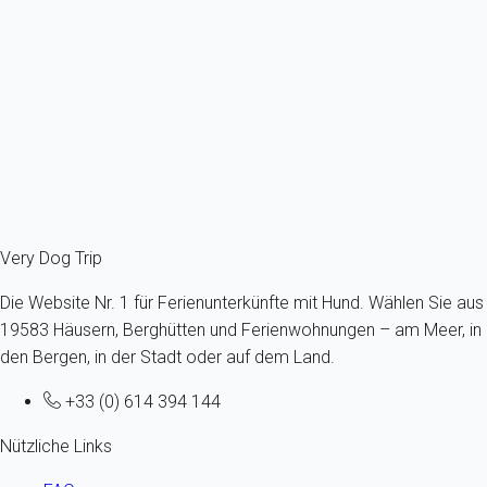
Frankreich - Französische Alpen - Haute-Savoie - Saint-Gervais-
les-Bains
Höchstens ein Hund -Alle Größen - Alle Altersgruppen
4 Gäste - 2 Zimmer
Schon ab
51€
/Übernachtung
Ref : 94976
Fermer
Very Dog Trip
Die Website Nr. 1 für Ferienunterkünfte mit Hund. Wählen Sie aus
19583 Häusern, Berghütten und Ferienwohnungen – am Meer, in
den Bergen, in der Stadt oder auf dem Land.
+33 (0) 614 394 144
Nützliche Links