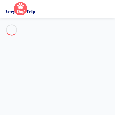
Alle Fotos anzeigen
Übersicht
Beschreibung
Karte
Preise und Verfügbarkeiten
Bewertungen (5)
Urlaub mit meinem Hund
Wohnung 1 Zimmer Saint-gervais-les-bains
Wohnung 1 Zimmer Saint-
gervais-les-bains