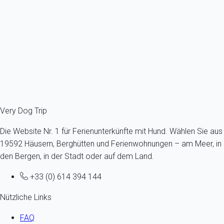
Frankreich - Französische Alpen - Haute-Savoie - Saint-Gervais-
les-Bains
Höchstens ein Hund -Alle Größen - Alle Altersgruppen
4 Gäste - 2 Zimmer
Schon ab
84€
/Übernachtung
Ref : 60454
Fermer
Very Dog Trip
Die Website Nr. 1 für Ferienunterkünfte mit Hund. Wählen Sie aus
19592 Häusern, Berghütten und Ferienwohnungen – am Meer, in
den Bergen, in der Stadt oder auf dem Land.
+33 (0) 614 394 144
Nützliche Links
FAQ