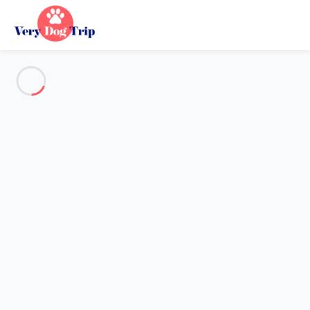
Alle Fotos anzeigen
Übersicht
Beschreibung
Karte
Preise und Verfügbarkeiten
Urlaub mit meinem Hund
Wohnung 1 Zimmer Saint-chaffrey
Wohnung 1 Zimmer Saint-
chaffrey