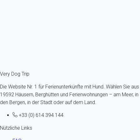
Frankreich - Französische Alpen - Südliche Alpen - Serre
Chevalier – Tal - Saint-Chaffrey
Höchstens ein Hund -Alle Größen - Alle Altersgruppen
6 Gäste - 2 Zimmer
Schon ab
100€
/Übernachtung
Ref : 83821
Fermer
Very Dog Trip
Die Website Nr. 1 für Ferienunterkünfte mit Hund. Wählen Sie aus
19592 Häusern, Berghütten und Ferienwohnungen – am Meer, in
den Bergen, in der Stadt oder auf dem Land.
+33 (0) 614 394 144
Nützliche Links