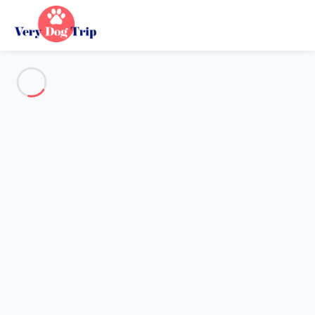
Alle Fotos anzeigen
Übersicht
Beschreibung
Karte
Preise und Verfügbarkeiten
Urlaub mit meinem Hund
Wohnung 1 Zimmer Moscavide
Wohnung 1 Zimmer Moscavide
Lisbon Tagus River&Terrace Flat