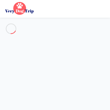
Alle Fotos anzeigen
Übersicht
Beschreibung
Karte
Preise und Verfügbarkeiten
Urlaub mit meinem Hund
Wohnung 1 Zimmer Mallemort
Wohnung 1 Zimmer Mallemort
Gastgeber*in:
Lola
- Mitglied seit 16. Okt 2024
Referenz : 52296
Reisedaten wählen