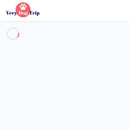
Alle Fotos anzeigen
Übersicht
Beschreibung
Karte
Preise und Verfügbarkeiten
Urlaub mit meinem Hund
Wohnung 1 Zimmer Mallemort
Wohnung 1 Zimmer Mallemort
Gastgeber*in:
Lola
- Mitglied seit 16. Okt 2024
Referenz : 52283
Reisedaten wählen