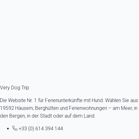
Wohnung 2 Zimmer Mallemort
Frankreich - Provence - Rognes - Mallemort
Höchstens ein Hund -Alle Größen - Alle Altersgruppen
6 Gäste - 2 Zimmer
Schon ab
66€
/Übernachtung
Ref : 91383
Fermer
Very Dog Trip
Die Website Nr. 1 für Ferienunterkünfte mit Hund. Wählen Sie aus
19592 Häusern, Berghütten und Ferienwohnungen – am Meer, in
den Bergen, in der Stadt oder auf dem Land.
+33 (0) 614 394 144