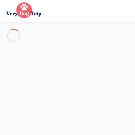
Alle Fotos anzeigen
Übersicht
Beschreibung
Karte
Preise und Verfügbarkeiten
Urlaub mit meinem Hund
Wohnung 1 Zimmer Les Deux Alpes
Wohnung 1 Zimmer Les Deux A
Gastgeber*in:
Lola
- Mitglied seit 16. Okt 2024
Referenz : 59583
Reisedaten wählen