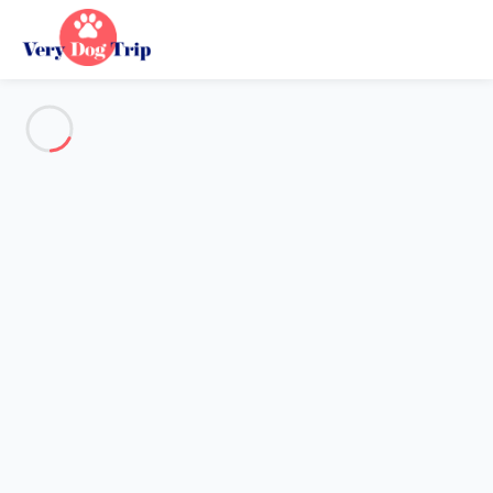
Alle Fotos anzeigen
Übersicht
Beschreibung
Karte
Preise und Verfügbarkeiten
Urlaub mit meinem Hund
Wohnung 1 Zimmer Les Belleville
Wohnung 1 Zimmer Les
Belleville
Gastgeber*in:
Lola
- Mitglied seit 16. Okt 2024