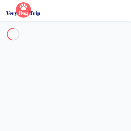
Alle Fotos anzeigen
Übersicht
Beschreibung
Karte
Preise und Verfügbarkeiten
Urlaub mit meinem Hund
Wohnung 4 Zimmer Les Belleville
Wohnung 4 Zimmer Les
Belleville
Gastgeber*in:
Lola
- Mitglied seit 16. Okt 2024