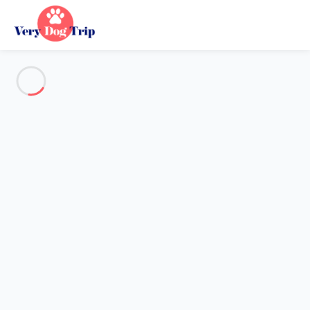
Alle Fotos anzeigen
Übersicht
Beschreibung
Karte
Preise und Verfügbarkeiten
Urlaub mit meinem Hund
Wohnung 2 Zimmer Bormes-les-mimosas
Wohnung 2 Zimmer Bormes-
les-mimosas