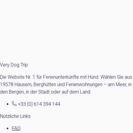
Frankreich - Gironde - Bassin d'Arcachon - Arcachon
Höchstens ein Hund -Alle Größen - Alle Altersgruppen
5 Gäste - 2 Zimmer
Schon ab
83€
/Übernachtung
Ref : 15370
Fermer
Very Dog Trip
Die Website Nr. 1 für Ferienunterkünfte mit Hund. Wählen Sie aus
19578 Häusern, Berghütten und Ferienwohnungen – am Meer, in
den Bergen, in der Stadt oder auf dem Land.
+33 (0) 614 394 144
Nützliche Links
FAQ