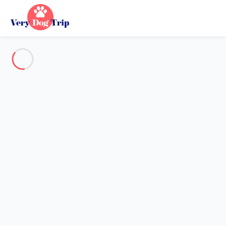
Alle Fotos anzeigen
Übersicht
Beschreibung
Karte
Preise und Verfügbarkeiten
Bewertungen (9)
Urlaub mit meinem Hund
Wohnung 2 Zimmer Arcachon
Wohnung 2 Zimmer Arcachon
Gastgeber*in:
Chloé, Flavie
- Mitglied seit 27. Mär 2024
Referenz : 35542