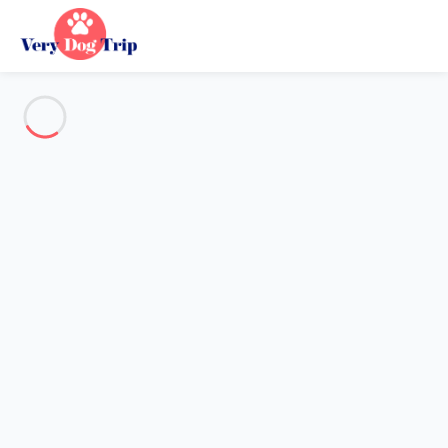
Alle Fotos anzeigen
Übersicht
Beschreibung
Karte
Preise und Verfügbarkeiten
Urlaub mit meinem Hund
Haus 4 Zimmer
Haus 4 Zimmer
Gastgeber*in:
Lola
- Mitglied seit 16. Okt 2024
Referenz : 80571
Reisedaten wählen