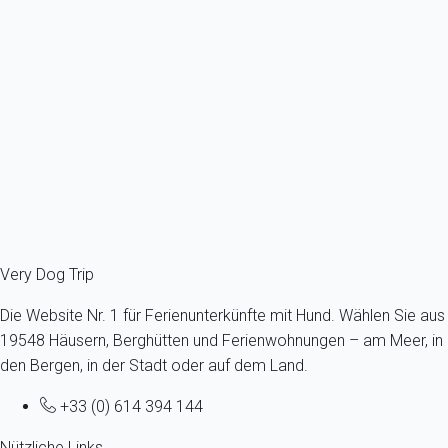
Bormes les Mimosas (83) – La Favière – BRISE MARINE Wohnung – 30
m²...
Frankreich - Côte d'Azur - Var - Bormes-les-Mimosas
Höchstens ein Hund -Alle Größen - Alle Altersgruppen
4 Gäste - 1 Zimmer
Schon ab
65€
/Übernachtung
Ref : 37090
Fermer
Very Dog Trip
Die Website Nr. 1 für Ferienunterkünfte mit Hund. Wählen Sie aus
19548 Häusern, Berghütten und Ferienwohnungen – am Meer, in
den Bergen, in der Stadt oder auf dem Land.
+33 (0) 614 394 144
Nützliche Links