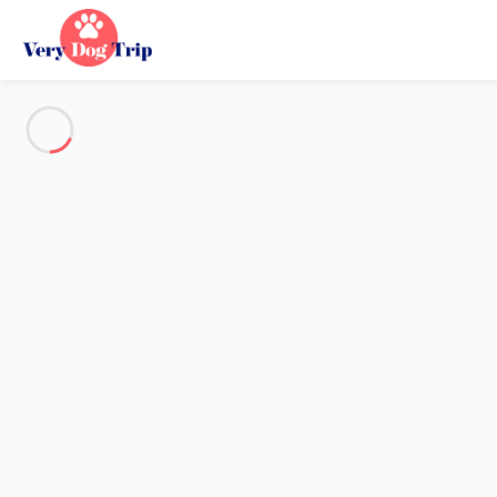
Alle Fotos anzeigen
Übersicht
Beschreibung
Karte
Preise und Verfügbarkeiten
Urlaub mit meinem Hund
Ferienunterkunft 3 Zimmer Le Buisson-de-cadouin
Ferienunterkunft 3 Zimmer Le
Buisson-de-cadouin