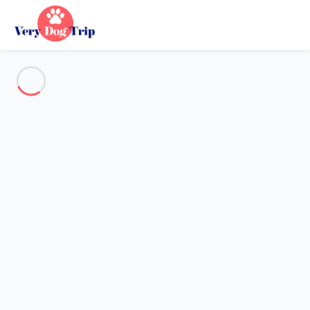
Alle Fotos anzeigen
Übersicht
Beschreibung
Karte
Preise und Verfügbarkeiten
Bewertungen (7)
Urlaub mit meinem Hund
Chalet 4 Zimmer Le Grand-bornand
Chalet 4 Zimmer Le Grand-
bornand