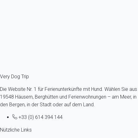
Italien - Oberitalienische Seen - Gardasee - Moniga del Garda
Höchstens ein Hund - Bis 11 kg - Alle Altersgruppen - Keine
Listenhunde
6 Gäste - 2 Zimmer
Schon ab
87€
/Übernachtung
Ref : 82285
Fermer
Very Dog Trip
Die Website Nr. 1 für Ferienunterkünfte mit Hund. Wählen Sie aus
19548 Häusern, Berghütten und Ferienwohnungen – am Meer, in
den Bergen, in der Stadt oder auf dem Land.
+33 (0) 614 394 144
Nützliche Links